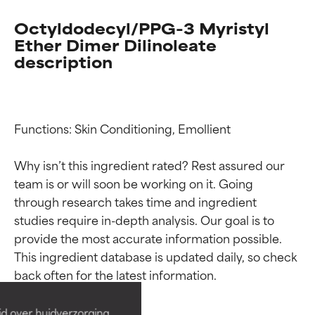
Octyldodecyl/PPG-3 Myristyl
Ether Dimer Dilinoleate
description
Functions: Skin Conditioning, Emollient

Why isn’t this ingredient rated? Rest assured our 
team is or will soon be working on it. Going 
through research takes time and ingredient 
studies require in-depth analysis. Our goal is to 
Beoordelingen van
Beoordelingen van
provide the most accurate information possible. 
ingrediënten
ingrediënten
This ingredient database is updated daily, so check 
BESTE
BESTE
Bewezen en ondersteund door
Bewezen en ondersteund door
id over huidverzorging