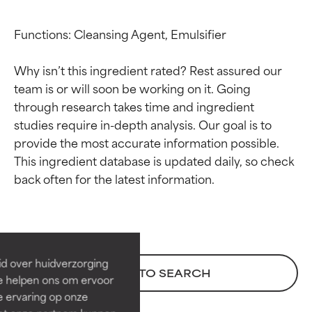
Functions: Cleansing Agent, Emulsifier

Why isn’t this ingredient rated? Rest assured our 
team is or will soon be working on it. Going 
through research takes time and ingredient 
studies require in-depth analysis. Our goal is to 
provide the most accurate information possible. 
This ingredient database is updated daily, so check 
Beoordelingen van
Beoordelingen van
ingrediënten
ingrediënten
BESTE
BESTE
Bewezen en ondersteund door
Bewezen en ondersteund door
id over huidverzorging
BACK TO SEARCH
onafhankelijk onderzoek.
onafhankelijk onderzoek.
Ze helpen ons om ervoor
Uitstekend actief ingrediënt
Uitstekend actief ingrediënt
e ervaring op onze
voor de meeste huidtypen of
voor de meeste huidtypen of