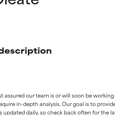
description
ingen van ingrediënten
ingen van ingrediënten
st assured our team is or will soon be working
equire in-depth analysis. Our goal is to provi