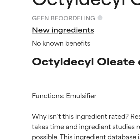
GEEN BEOORDELING
New ingredients
No known benefits
Octyldecyl Oleate 
Functions: Emulsifier

Beoordel
Beoordel
Why isn’t this ingredient rated? Re
takes time and ingredient studies r
BESTE
BESTE