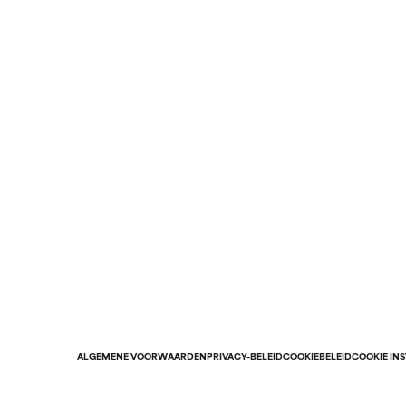
ALGEMENE VOORWAARDEN
PRIVACY-BELEID
COOKIEBELEID
COOKIE IN