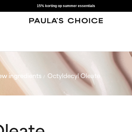
15% korting op summer essentials
w ingredients
Octyldecyl Oleate
Oleate