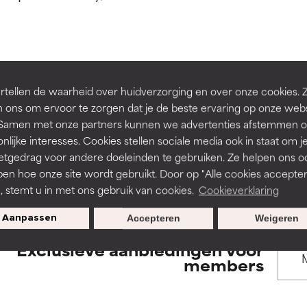
rsteund door onafhankelijk onderzoek. Uitstekend actief ingre
rsteund door onafhankelijk onderzoek. Uitstekend actief ingre
en of huidproblemen.
en of huidproblemen.
de textuur, stabiliteit of doordringbaarheid van een formule te 
de textuur, stabiliteit of doordringbaarheid van een formule te 
BACK TO SEARCH
tellen de waarheid over huidverzorging en over onze cookies. 
D
D
 ons om ervoor te zorgen dat je de beste ervaring op onze web
irriterend maar kan esthetische, stabiliteits- of andere problem
irriterend maar kan esthetische, stabiliteits- of andere problem
t. Samen met onze partners kunnen we advertenties afstemmen o
eperken.
eperken.
nlijke interesses. Cookies stellen sociale media ook in staat om j
etgedrag voor andere doeleinden te gebruiken. Ze helpen ons o
s used to assess ingredients in this dictionary. Regulations regar
pen hoe onze site wordt gebruikt. Door op "Alle cookies accepter
n, stemt u in met ons gebruik van cookies.
Cookieverklaring
tatie is aanwezig. Het risico wordt vergroot als het gecombineer
tatie is aanwezig. Het risico wordt vergroot als het gecombineer
tische ingrediënten.
tische ingrediënten.
Aanpassen
Accepteren
Weigeren
Exclusieve aanbiedingen voor
ntsteking, droogheid, enz. veroorzaken. Kan in sommige gevallen 
ntsteking, droogheid, enz. veroorzaken. Kan in sommige gevallen 
members
ver het algemeen is bewezen dat het meer kwaad dan goed doet
ver het algemeen is bewezen dat het meer kwaad dan goed doet
ORDELING
ORDELING