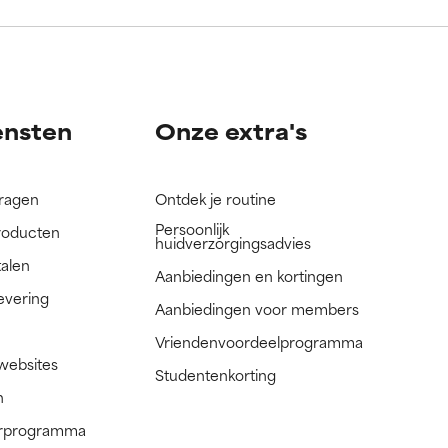
nog niet
nog niet
ensten
Onze extra's
vragen
Ontdek je routine
Persoonlijk
roducten
huidverzorgingsadvies
talen
Aanbiedingen en kortingen
evering
Aanbiedingen voor members
Vriendenvoordeelprogramma
 websites
Studentenkorting
n
nerprogramma