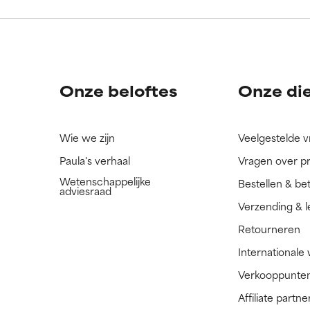
ingrediënt nog niet beoordeeld omdat we het onderzoek ernaar 
ingrediënt nog niet beoordeeld omdat we het onderzoek ernaar 
n.
n.
Onze beloftes
Onze di
Wie we zijn
Veelgestelde 
Paula's verhaal
Vragen over p
Wetenschappelijke
Bestellen & be
adviesraad
Verzending & l
Retourneren
Internationale
Verkooppunte
Affiliate part