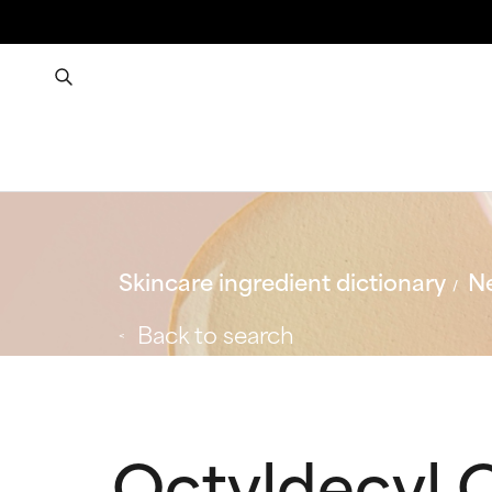
Skincare ingredient dictionary
Ne
Back to search
Octyldecyl 