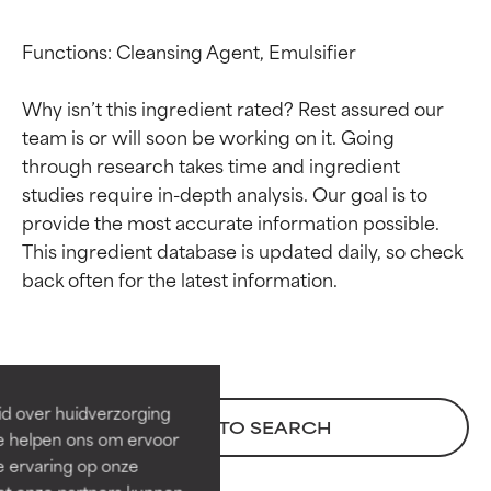
Functions: Cleansing Agent, Emulsifier

Why isn’t this ingredient rated? Rest assured our 
team is or will soon be working on it. Going 
through research takes time and ingredient 
studies require in-depth analysis. Our goal is to 
provide the most accurate information possible. 
This ingredient database is updated daily, so check 
Beoordelingen van
Beoordelingen van
ingrediënten
ingrediënten
BESTE
BESTE
Bewezen en ondersteund door
Bewezen en ondersteund door
id over huidverzorging
BACK TO SEARCH
onafhankelijk onderzoek.
onafhankelijk onderzoek.
Ze helpen ons om ervoor
Uitstekend actief ingrediënt
Uitstekend actief ingrediënt
e ervaring op onze
voor de meeste huidtypen of
voor de meeste huidtypen of