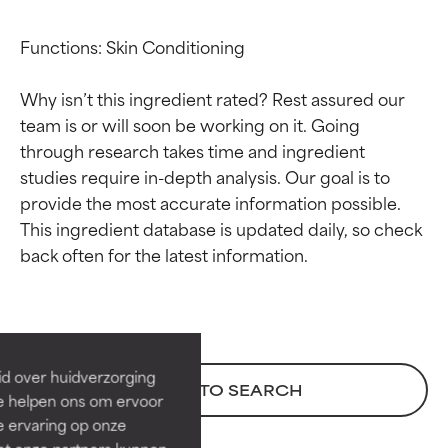
Functions: Skin Conditioning

Why isn’t this ingredient rated? Rest assured our 
team is or will soon be working on it. Going 
through research takes time and ingredient 
studies require in-depth analysis. Our goal is to 
provide the most accurate information possible. 
This ingredient database is updated daily, so check 
Beoordelingen van
Beoordelingen van
ingrediënten
ingrediënten
BESTE
BESTE
Bewezen en ondersteund door
Bewezen en ondersteund door
id over huidverzorging
BACK TO SEARCH
onafhankelijk onderzoek.
onafhankelijk onderzoek.
Ze helpen ons om ervoor
Uitstekend actief ingrediënt
Uitstekend actief ingrediënt
e ervaring op onze
voor de meeste huidtypen of
voor de meeste huidtypen of
et onze partners kunnen