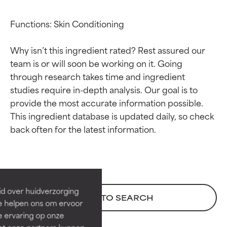
Functions: Skin Conditioning

Why isn’t this ingredient rated? Rest assured our 
team is or will soon be working on it. Going 
through research takes time and ingredient 
studies require in-depth analysis. Our goal is to 
provide the most accurate information possible. 
This ingredient database is updated daily, so check 
Beoordelingen van
Beoordelingen van
ingrediënten
ingrediënten
BESTE
BESTE
Bewezen en ondersteund door
Bewezen en ondersteund door
id over huidverzorging
BACK TO SEARCH
onafhankelijk onderzoek.
onafhankelijk onderzoek.
Ze helpen ons om ervoor
Uitstekend actief ingrediënt
Uitstekend actief ingrediënt
e ervaring op onze
voor de meeste huidtypen of
voor de meeste huidtypen of
et onze partners kunnen