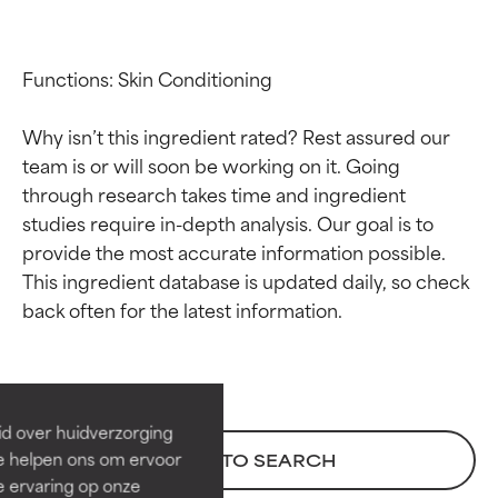
Functions: Skin Conditioning

Why isn’t this ingredient rated? Rest assured our 
team is or will soon be working on it. Going 
through research takes time and ingredient 
studies require in-depth analysis. Our goal is to 
provide the most accurate information possible. 
This ingredient database is updated daily, so check 
Beoordelingen van
Beoordelingen van
ingrediënten
ingrediënten
BESTE
BESTE
Bewezen en ondersteund door
Bewezen en ondersteund door
id over huidverzorging
onafhankelijk onderzoek.
onafhankelijk onderzoek.
Ze helpen ons om ervoor
BACK TO SEARCH
Uitstekend actief ingrediënt
Uitstekend actief ingrediënt
e ervaring op onze