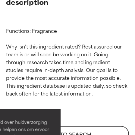
description
Functions: Fragrance

Why isn’t this ingredient rated? Rest assured our 
team is or will soon be working on it. Going 
through research takes time and ingredient 
studies require in-depth analysis. Our goal is to 
provide the most accurate information possible. 
Beoordelingen van
Beoordelingen van
This ingredient database is updated daily, so check 
ingrediënten
ingrediënten
BESTE
BESTE
Bewezen en ondersteund door
Bewezen en ondersteund door
id over huidverzorging
onafhankelijk onderzoek.
onafhankelijk onderzoek.
Ze helpen ons om ervoor
BACK TO SEARCH
Uitstekend actief ingrediënt
Uitstekend actief ingrediënt