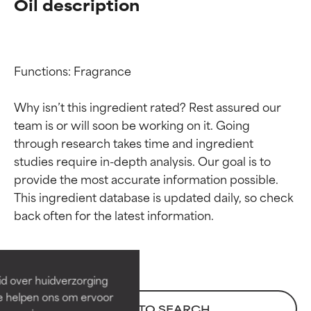
Oil description
Functions: Fragrance

Why isn’t this ingredient rated? Rest assured our 
team is or will soon be working on it. Going 
through research takes time and ingredient 
studies require in-depth analysis. Our goal is to 
provide the most accurate information possible. 
Beoordelingen van
Beoordelingen van
This ingredient database is updated daily, so check 
ingrediënten
ingrediënten
BESTE
BESTE
Bewezen en ondersteund door
Bewezen en ondersteund door
id over huidverzorging
onafhankelijk onderzoek.
onafhankelijk onderzoek.
Ze helpen ons om ervoor
Uitstekend actief ingrediënt
Uitstekend actief ingrediënt
BACK TO SEARCH