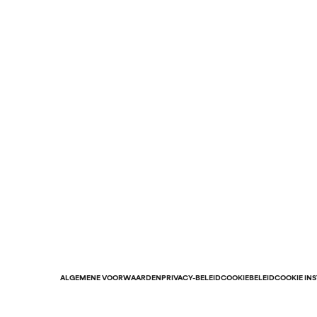
ALGEMENE VOORWAARDEN
PRIVACY-BELEID
COOKIEBELEID
COOKIE IN