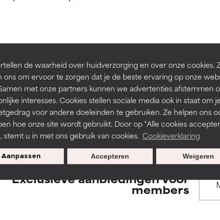
rsteund door onafhankelijk onderzoek. Uitstekend actief ingre
rsteund door onafhankelijk onderzoek. Uitstekend actief ingre
en of huidproblemen.
en of huidproblemen.
de textuur, stabiliteit of doordringbaarheid van een formule te 
de textuur, stabiliteit of doordringbaarheid van een formule te 
BACK TO SEARCH
tellen de waarheid over huidverzorging en over onze cookies. 
D
D
 ons om ervoor te zorgen dat je de beste ervaring op onze web
irriterend maar kan esthetische, stabiliteits- of andere problem
irriterend maar kan esthetische, stabiliteits- of andere problem
t. Samen met onze partners kunnen we advertenties afstemmen o
eperken.
eperken.
nlijke interesses. Cookies stellen sociale media ook in staat om j
etgedrag voor andere doeleinden te gebruiken. Ze helpen ons o
s used to assess ingredients in this dictionary. Regulations regar
pen hoe onze site wordt gebruikt. Door op "Alle cookies accepter
n, stemt u in met ons gebruik van cookies.
Cookieverklaring
tatie is aanwezig. Het risico wordt vergroot als het gecombineer
tatie is aanwezig. Het risico wordt vergroot als het gecombineer
tische ingrediënten.
tische ingrediënten.
Aanpassen
Accepteren
Weigeren
Exclusieve aanbiedingen voor
ntsteking, droogheid, enz. veroorzaken. Kan in sommige gevallen 
ntsteking, droogheid, enz. veroorzaken. Kan in sommige gevallen 
members
ver het algemeen is bewezen dat het meer kwaad dan goed doet
ver het algemeen is bewezen dat het meer kwaad dan goed doet
ORDELING
ORDELING