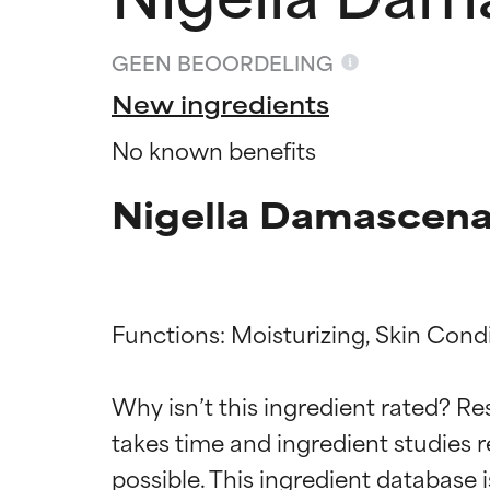
GEEN BEOORDELING
New ingredients
No known benefits
Nigella Damascena
Functions: Moisturizing, Skin Condi
Beoordel
Beoordel
Why isn’t this ingredient rated? Re
takes time and ingredient studies r
BESTE
BESTE