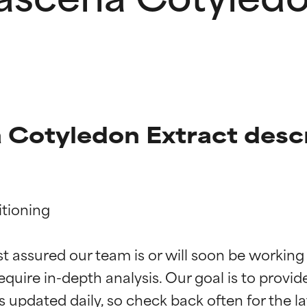
 Cotyledon Extract desc
tioning

ingen van ingrediënten
ingen van ingrediënten
st assured our team is or will soon be working
equire in-depth analysis. Our goal is to provi