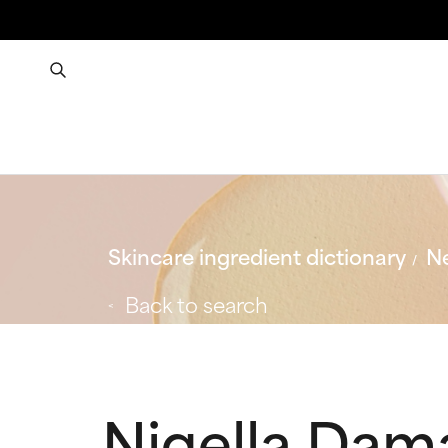
Skincare ingredient dictionary
Ne
Back to search
Nigella Dam