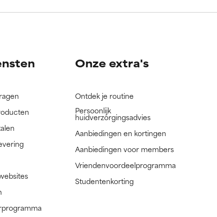
nog niet
nog niet
ensten
Onze extra's
vragen
Ontdek je routine
Persoonlijk
roducten
huidverzorgingsadvies
talen
Aanbiedingen en kortingen
evering
Aanbiedingen voor members
Vriendenvoordeelprogramma
 websites
Studentenkorting
n
nerprogramma