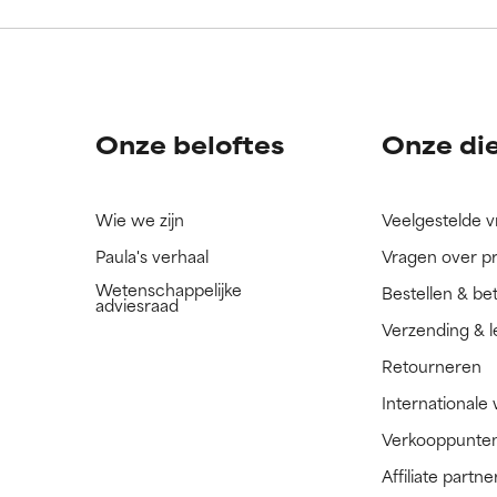
ingrediënt nog niet beoordeeld omdat we het onderzoek ernaar 
ingrediënt nog niet beoordeeld omdat we het onderzoek ernaar 
n.
n.
Onze beloftes
Onze di
Wie we zijn
Veelgestelde 
Paula's verhaal
Vragen over p
Wetenschappelijke
Bestellen & be
adviesraad
Verzending & l
Retourneren
Internationale
Verkooppunte
Affiliate part