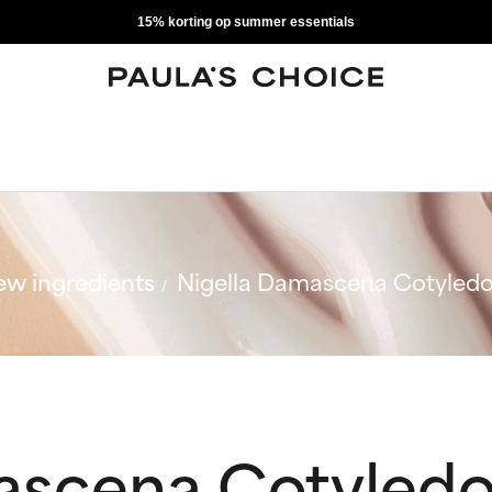
15% korting op summer essentials
w ingredients
Nigella Damascena Cotyledo
ascena Cotyledo