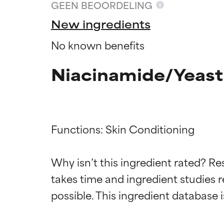
GEEN BEOORDELING
New ingredients
No known benefits
Niacinamide/Yeast
Functions: Skin Conditioning

Why isn’t this ingredient rated? Re
Beoordel
Beoordel
takes time and ingredient studies r
BESTE
BESTE
Bewezen en onde
Bewezen en onde