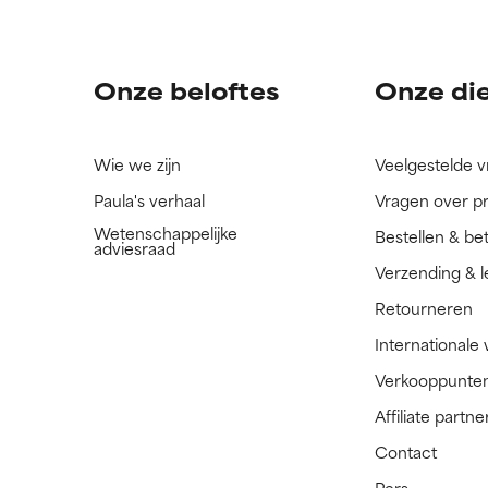
ingrediënt nog niet beoordeeld omdat we het onderzoek ernaar 
ingrediënt nog niet beoordeeld omdat we het onderzoek ernaar 
n.
n.
Onze beloftes
Onze di
Wie we zijn
Veelgestelde 
Paula's verhaal
Vragen over p
Wetenschappelijke
Bestellen & be
adviesraad
Verzending & l
Retourneren
Internationale
Verkooppunte
Affiliate part
Contact
Pers