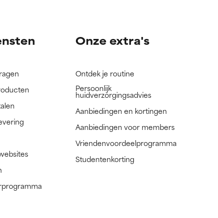
nog niet
nog niet
ensten
Onze extra's
vragen
Ontdek je routine
Persoonlijk
roducten
huidverzorgingsadvies
talen
Aanbiedingen en kortingen
evering
Aanbiedingen voor members
Vriendenvoordeelprogramma
 websites
Studentenkorting
n
nerprogramma