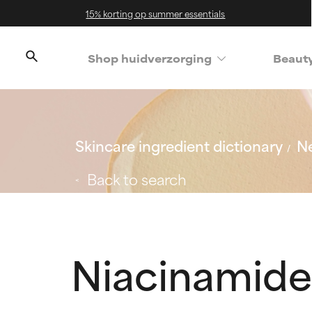
15% korting op summer essentials
Shop huidverzorging
Beaut
Skincare ingredient dictionary
Ne
Back to search
Niacinamide