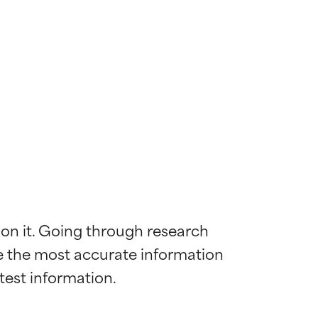
 on it. Going through research 
de the most accurate information 
diënt voor de
diënt voor de