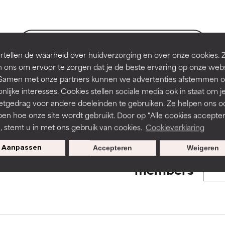
en of huidproblemen.
en of huidproblemen.
de textuur, stabiliteit of doordringbaarheid van een formule te 
de textuur, stabiliteit of doordringbaarheid van een formule te 
BACK TO SEARCH
tellen de waarheid over huidverzorging en over onze cookies. 
D
D
 ons om ervoor te zorgen dat je de beste ervaring op onze web
irriterend maar kan esthetische, stabiliteits- of andere problem
irriterend maar kan esthetische, stabiliteits- of andere problem
t. Samen met onze partners kunnen we advertenties afstemmen o
eperken.
eperken.
nlijke interesses. Cookies stellen sociale media ook in staat om j
s used to assess ingredients in this dictionary. Regulations regar
etgedrag voor andere doeleinden te gebruiken. Ze helpen ons o
pen hoe onze site wordt gebruikt. Door op "Alle cookies accepter
n, stemt u in met ons gebruik van cookies.
Cookieverklaring
tatie is aanwezig. Het risico wordt vergroot als het gecombineer
tatie is aanwezig. Het risico wordt vergroot als het gecombineer
tische ingrediënten.
tische ingrediënten.
Aanpassen
Accepteren
Weigeren
Exclusieve aanbiedingen voor
members
ntsteking, droogheid, enz. veroorzaken. Kan in sommige gevallen 
ntsteking, droogheid, enz. veroorzaken. Kan in sommige gevallen 
ver het algemeen is bewezen dat het meer kwaad dan goed doet
ver het algemeen is bewezen dat het meer kwaad dan goed doet
ORDELING
ORDELING