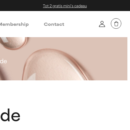
Tot 2 gratis mini's cadeau
embership
Contact
ide
ide