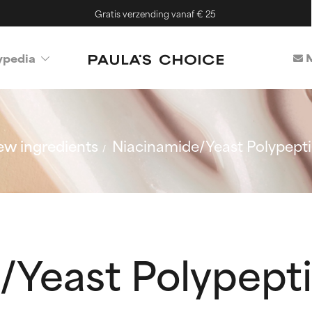
Gratis verzending vanaf € 25
M
ypedia
w ingredients
Niacinamide/Yeast Polypept
/Yeast Polypept