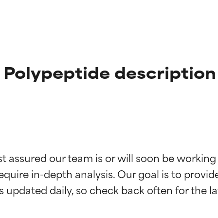
 Polypeptide description
st assured our team is or will soon be working
ingen van ingrediënten
ingen van ingrediënten
equire in-depth analysis. Our goal is to provi
rsteund door onafhankelijk onderzoek. Uitstekend actief ingre
rsteund door onafhankelijk onderzoek. Uitstekend actief ingre