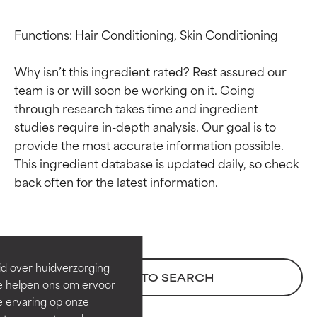
Functions: Hair Conditioning, Skin Conditioning

Why isn’t this ingredient rated? Rest assured our 
team is or will soon be working on it. Going 
through research takes time and ingredient 
studies require in-depth analysis. Our goal is to 
provide the most accurate information possible. 
This ingredient database is updated daily, so check 
Beoordelingen van
Beoordelingen van
ingrediënten
ingrediënten
BESTE
BESTE
Bewezen en ondersteund door
Bewezen en ondersteund door
id over huidverzorging
BACK TO SEARCH
onafhankelijk onderzoek.
onafhankelijk onderzoek.
Ze helpen ons om ervoor
Uitstekend actief ingrediënt
Uitstekend actief ingrediënt
e ervaring op onze
voor de meeste huidtypen of
voor de meeste huidtypen of