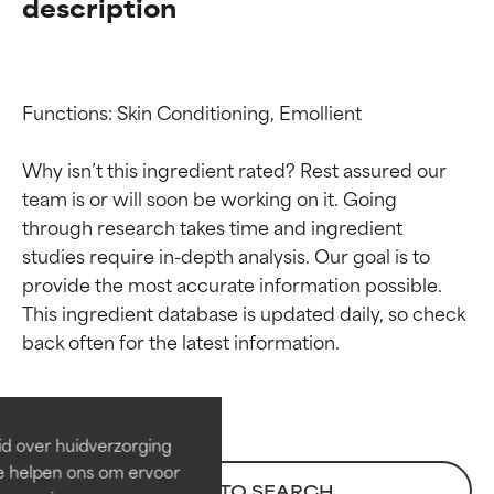
description
Functions: Skin Conditioning, Emollient

Why isn’t this ingredient rated? Rest assured our 
team is or will soon be working on it. Going 
through research takes time and ingredient 
studies require in-depth analysis. Our goal is to 
provide the most accurate information possible. 
Beoordelingen van
Beoordelingen van
This ingredient database is updated daily, so check 
ingrediënten
ingrediënten
BESTE
BESTE
Bewezen en ondersteund door
Bewezen en ondersteund door
id over huidverzorging
onafhankelijk onderzoek.
onafhankelijk onderzoek.
Ze helpen ons om ervoor
Uitstekend actief ingrediënt
Uitstekend actief ingrediënt
BACK TO SEARCH