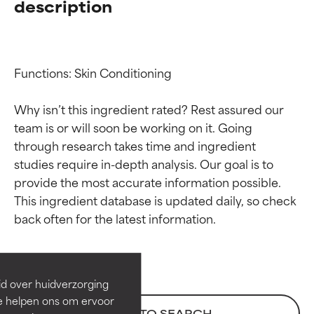
description
Functions: Skin Conditioning

Why isn’t this ingredient rated? Rest assured our 
team is or will soon be working on it. Going 
through research takes time and ingredient 
studies require in-depth analysis. Our goal is to 
provide the most accurate information possible. 
Beoordelingen van
Beoordelingen van
This ingredient database is updated daily, so check 
ingrediënten
ingrediënten
BESTE
BESTE
Bewezen en ondersteund door
Bewezen en ondersteund door
id over huidverzorging
onafhankelijk onderzoek.
onafhankelijk onderzoek.
Ze helpen ons om ervoor
Uitstekend actief ingrediënt
Uitstekend actief ingrediënt
BACK TO SEARCH