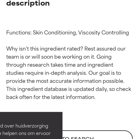
description
Functions: Skin Conditioning, Viscosity Controlling

Why isn’t this ingredient rated? Rest assured our 
team is or will soon be working on it. Going 
through research takes time and ingredient 
studies require in-depth analysis. Our goal is to 
provide the most accurate information possible. 
Beoordelingen van
Beoordelingen van
This ingredient database is updated daily, so check 
ingrediënten
ingrediënten
BESTE
BESTE
Bewezen en ondersteund door
Bewezen en ondersteund door
id over huidverzorging
onafhankelijk onderzoek.
onafhankelijk onderzoek.
Ze helpen ons om ervoor
Uitstekend actief ingrediënt
Uitstekend actief ingrediënt
BACK TO SEARCH