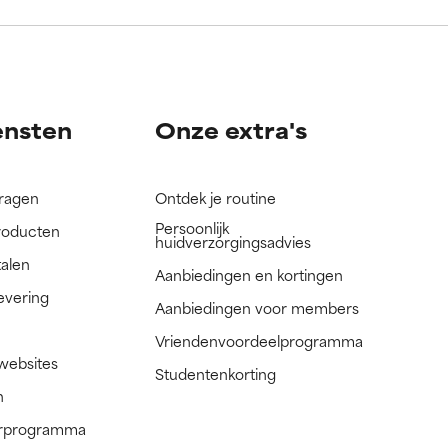
nog niet
nog niet
ensten
Onze extra's
vragen
Ontdek je routine
Persoonlijk
roducten
huidverzorgingsadvies
talen
Aanbiedingen en kortingen
evering
Aanbiedingen voor members
Vriendenvoordeelprogramma
 websites
Studentenkorting
n
nerprogramma