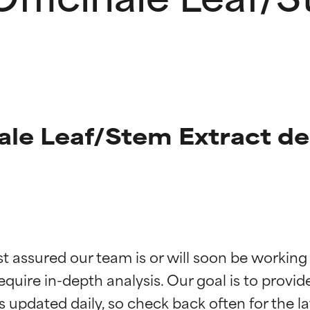
ale Leaf/Stem Extract de
ingen van ingrediënten
ingen van ingrediënten
st assured our team is or will soon be working
equire in-depth analysis. Our goal is to provi