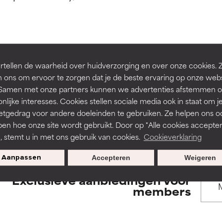
rsteund door onafhankelijk onderzoek. Uitstekend actief ingre
rsteund door onafhankelijk onderzoek. Uitstekend actief ingre
en of huidproblemen.
en of huidproblemen.
de textuur, stabiliteit of doordringbaarheid van een formule te 
de textuur, stabiliteit of doordringbaarheid van een formule te 
BACK TO SEARCH
tellen de waarheid over huidverzorging en over onze cookies. 
D
D
 ons om ervoor te zorgen dat je de beste ervaring op onze web
irriterend maar kan esthetische, stabiliteits- of andere problem
irriterend maar kan esthetische, stabiliteits- of andere problem
t. Samen met onze partners kunnen we advertenties afstemmen o
eperken.
eperken.
nlijke interesses. Cookies stellen sociale media ook in staat om j
etgedrag voor andere doeleinden te gebruiken. Ze helpen ons o
s used to assess ingredients in this dictionary. Regulations regar
pen hoe onze site wordt gebruikt. Door op "Alle cookies accepter
n, stemt u in met ons gebruik van cookies.
Cookieverklaring
tatie is aanwezig. Het risico wordt vergroot als het gecombineer
tatie is aanwezig. Het risico wordt vergroot als het gecombineer
tische ingrediënten.
tische ingrediënten.
Aanpassen
Accepteren
Weigeren
Exclusieve aanbiedingen voor
ntsteking, droogheid, enz. veroorzaken. Kan in sommige gevallen 
ntsteking, droogheid, enz. veroorzaken. Kan in sommige gevallen 
members
ver het algemeen is bewezen dat het meer kwaad dan goed doet
ver het algemeen is bewezen dat het meer kwaad dan goed doet
ORDELING
ORDELING