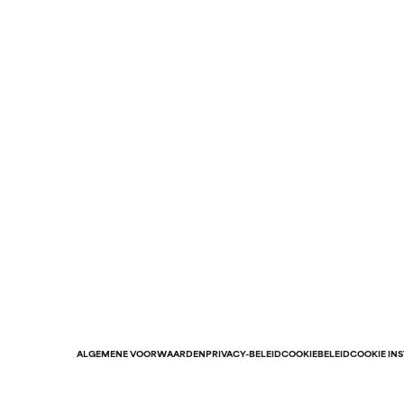
ALGEMENE VOORWAARDEN
PRIVACY-BELEID
COOKIEBELEID
COOKIE IN