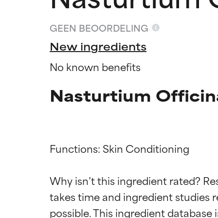
GEEN BEOORDELING
New ingredients
No known benefits
Nasturtium Officin
Functions: Skin Conditioning

Beoordel
Beoordel
Why isn’t this ingredient rated? Re
takes time and ingredient studies r
BESTE
BESTE