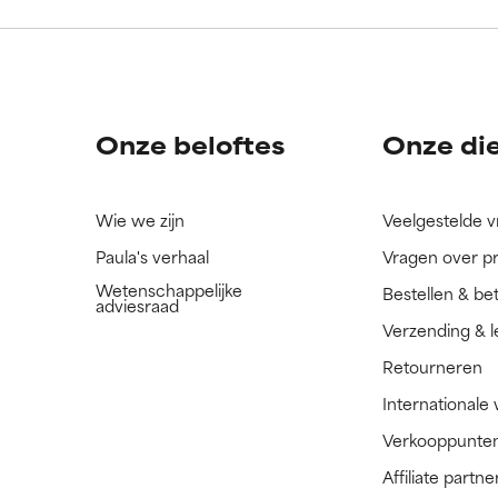
ingrediënt nog niet beoordeeld omdat we het onderzoek ernaar 
ingrediënt nog niet beoordeeld omdat we het onderzoek ernaar 
n.
n.
Onze beloftes
Onze di
Wie we zijn
Veelgestelde 
Paula's verhaal
Vragen over p
Wetenschappelijke
Bestellen & be
adviesraad
Verzending & l
Retourneren
Internationale
Verkooppunte
Affiliate part