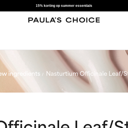
15% korting op summer essentials
w ingredients
Nasturtium Officinale Leaf/
fficinale Leaf/