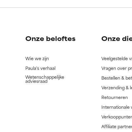
ingrediënt nog niet beoordeeld omdat we het onderzoek ernaar 
ingrediënt nog niet beoordeeld omdat we het onderzoek ernaar 
n.
n.
Onze beloftes
Onze di
Wie we zijn
Veelgestelde 
Paula's verhaal
Vragen over p
Wetenschappelijke
Bestellen & be
adviesraad
Verzending & l
Retourneren
Internationale
Verkooppunte
Affiliate part