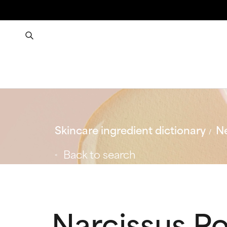
Skincare ingredient dictionary
Ne
Back to search
Narcissus Po