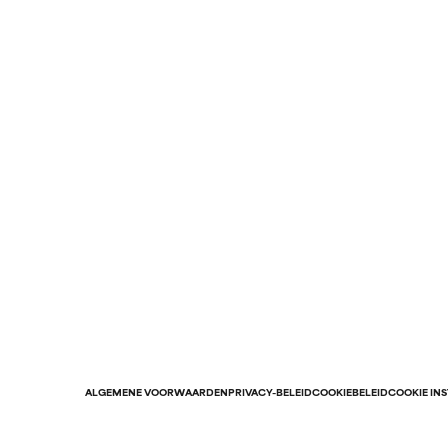
ALGEMENE VOORWAARDEN
PRIVACY-BELEID
COOKIEBELEID
COOKIE IN