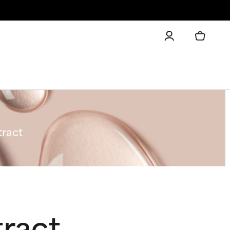
tract
tract