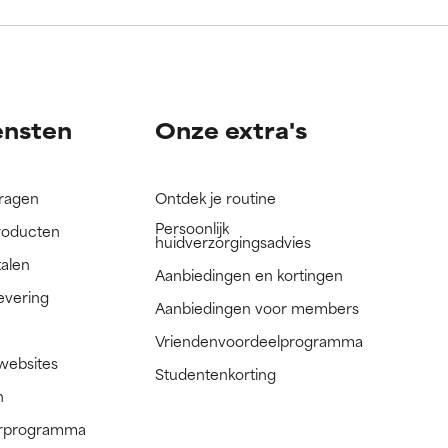
nog niet
nog niet
ensten
Onze extra's
vragen
Ontdek je routine
Persoonlijk
roducten
huidverzorgingsadvies
talen
Aanbiedingen en kortingen
evering
Aanbiedingen voor members
Vriendenvoordeelprogramma
 websites
Studentenkorting
n
nerprogramma