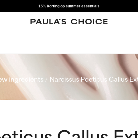
15% korting op summer essentials
w ingredients
Narcissus Poeticus Callus Ex
eticus Callus Ex