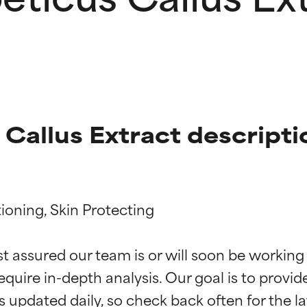
 Callus Extract descripti
ioning, Skin Protecting

ingen van ingrediënten
ingen van ingrediënten
st assured our team is or will soon be working
equire in-depth analysis. Our goal is to provi