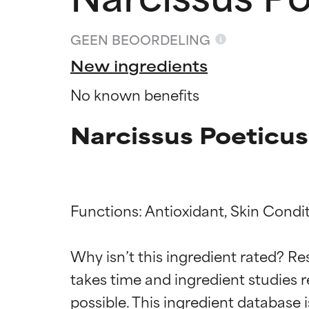
GEEN BEOORDELING
New ingredients
No known benefits
Narcissus Poeticus
Functions: Antioxidant, Skin Condit
Beoordel
Beoordel
Why isn’t this ingredient rated? Re
takes time and ingredient studies r
BESTE
BESTE