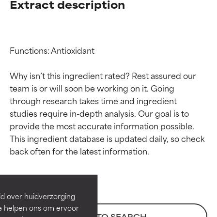
Extract description
Functions: Antioxidant

Why isn’t this ingredient rated? Rest assured our 
team is or will soon be working on it. Going 
through research takes time and ingredient 
studies require in-depth analysis. Our goal is to 
provide the most accurate information possible. 
Beoordelingen van
Beoordelingen van
This ingredient database is updated daily, so check 
ingrediënten
ingrediënten
BESTE
BESTE
Bewezen en ondersteund door
Bewezen en ondersteund door
id over huidverzorging
onafhankelijk onderzoek.
onafhankelijk onderzoek.
Ze helpen ons om ervoor
Uitstekend actief ingrediënt
Uitstekend actief ingrediënt
BACK TO SEARCH