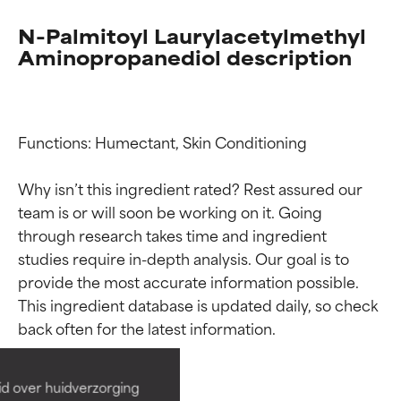
N-Palmitoyl Laurylacetylmethyl
Aminopropanediol description
Functions: Humectant, Skin Conditioning

Why isn’t this ingredient rated? Rest assured our 
team is or will soon be working on it. Going 
through research takes time and ingredient 
studies require in-depth analysis. Our goal is to 
Beoordelingen van
Beoordelingen van
provide the most accurate information possible. 
ingrediënten
ingrediënten
This ingredient database is updated daily, so check 
BESTE
BESTE
Bewezen en ondersteund door
Bewezen en ondersteund door
id over huidverzorging