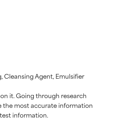
, Cleansing Agent, Emulsifier

 on it. Going through research 
de the most accurate information 
diënt voor de
diënt voor de