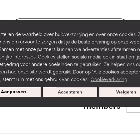
en of huidproblemen.
en of huidproblemen.
de textuur, stabiliteit of doordringbaarheid van een formule te 
de textuur, stabiliteit of doordringbaarheid van een formule te 
BACK TO SEARCH
tellen de waarheid over huidverzorging en over onze cookies. 
D
D
 ons om ervoor te zorgen dat je de beste ervaring op onze web
irriterend maar kan esthetische, stabiliteits- of andere problem
irriterend maar kan esthetische, stabiliteits- of andere problem
t. Samen met onze partners kunnen we advertenties afstemmen o
eperken.
eperken.
nlijke interesses. Cookies stellen sociale media ook in staat om j
s used to assess ingredients in this dictionary. Regulations regar
etgedrag voor andere doeleinden te gebruiken. Ze helpen ons o
pen hoe onze site wordt gebruikt. Door op "Alle cookies accepter
n, stemt u in met ons gebruik van cookies.
Cookieverklaring
tatie is aanwezig. Het risico wordt vergroot als het gecombineer
tatie is aanwezig. Het risico wordt vergroot als het gecombineer
tische ingrediënten.
tische ingrediënten.
Aanpassen
Accepteren
Weigeren
Exclusieve aanbiedingen voor
members
ntsteking, droogheid, enz. veroorzaken. Kan in sommige gevallen 
ntsteking, droogheid, enz. veroorzaken. Kan in sommige gevallen 
ver het algemeen is bewezen dat het meer kwaad dan goed doet
ver het algemeen is bewezen dat het meer kwaad dan goed doet
ORDELING
ORDELING