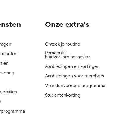
nog niet
nog niet
ensten
Onze extra's
vragen
Ontdek je routine
Persoonlijk
roducten
huidverzorgingsadvies
talen
Aanbiedingen en kortingen
evering
Aanbiedingen voor members
Vriendenvoordeelprogramma
 websites
Studentenkorting
n
nerprogramma