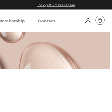
Tot 2 gratis mini's cadeau
embership
Contact