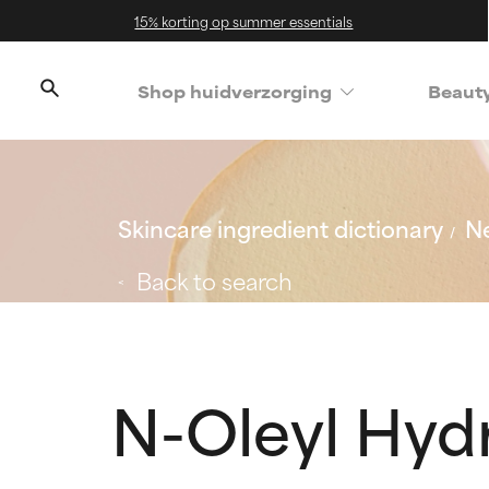
15% korting op summer essentials
Shop huidverzorging
Beaut
Skincare ingredient dictionary
Ne
Back to search
N-Oleyl Hy