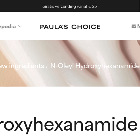
Gratis verzending vanaf € 25
M
ypedia
w ingredients
N-Oleyl Hydroxyhexanamide
droxyhexanamide