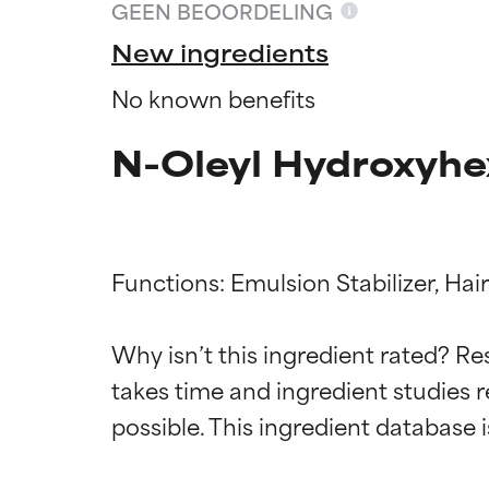
GEEN BEOORDELING
New ingredients
No known benefits
N-Oleyl Hydroxyhe
Functions: Emulsion Stabilizer, Hai
Why isn’t this ingredient rated? Re
Beoordel
Beoordel
takes time and ingredient studies r
BESTE
BESTE
Bewezen en onde
Bewezen en onde