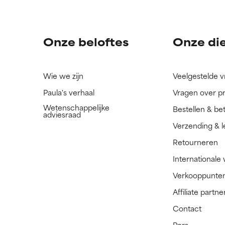
ingrediënt nog niet beoordeeld omdat we het onderzoek ernaar 
ingrediënt nog niet beoordeeld omdat we het onderzoek ernaar 
n.
n.
Onze beloftes
Onze di
Wie we zijn
Veelgestelde 
Paula's verhaal
Vragen over p
Wetenschappelijke
Bestellen & be
adviesraad
Verzending & l
Retourneren
Internationale
Verkooppunte
Affiliate part
Contact
Pers