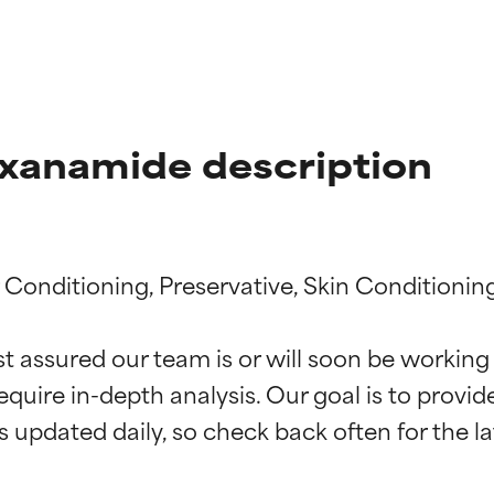
xanamide description
r Conditioning, Preservative, Skin Conditioning
st assured our team is or will soon be working
ingen van ingrediënten
ingen van ingrediënten
equire in-depth analysis. Our goal is to provi
rsteund door onafhankelijk onderzoek. Uitstekend actief ingre
rsteund door onafhankelijk onderzoek. Uitstekend actief ingre