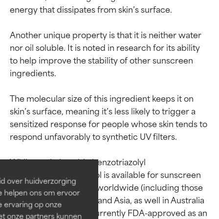
energy that dissipates from skin’s surface.

Another unique property is that it is neither water 
nor oil soluble. It is noted in research for its ability 
to help improve the stability of other sunscreen 
ingredients.

The molecular size of this ingredient keeps it on 
skin’s surface, meaning it’s less likely to trigger a 
Beoordelingen van
Beoordelingen van
sensitized response for people whose skin tends to 
ingrediënten
ingrediënten
respond unfavorably to synthetic UV filters.

While methylene bis-benzotriazolyl 
BESTE
BESTE
tetramethylbutylphenol is available for sunscreen 
Bewezen en ondersteund door
Bewezen en ondersteund door
id over huidverzorging
use in many countries worldwide (including those 
onafhankelijk onderzoek.
onafhankelijk onderzoek.
Ze helpen ons om ervoor
in the European Union and Asia, as well in Australia 
Uitstekend actief ingrediënt
Uitstekend actief ingrediënt
e ervaring op onze
voor de meeste huidtypen of
voor de meeste huidtypen of
and Mexico), it is not currently FDA-approved as an 
et onze partners kunnen