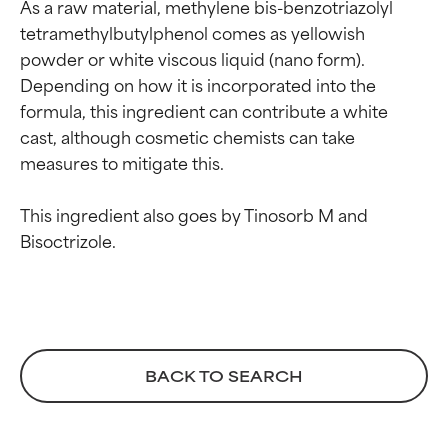
As a raw material, methylene bis-benzotriazolyl 
SLECHTSTE
SLECHTSTE
tetramethylbutylphenol comes as yellowish 
Kan irritatie, ontsteking,
Kan irritatie, ontsteking,
powder or white viscous liquid (nano form). 
droogheid, enz. veroorzaken.
droogheid, enz. veroorzaken.
Depending on how it is incorporated into the 
Kan in sommige gevallen
Kan in sommige gevallen
formula, this ingredient can contribute a white 
voordelen bieden, maar over
voordelen bieden, maar over
cast, although cosmetic chemists can take 
het algemeen is bewezen dat
het algemeen is bewezen dat
het meer kwaad dan goed doet.
het meer kwaad dan goed doet.
measures to mitigate this.

GEEN BEOORDELING
GEEN BEOORDELING
This ingredient also goes by Tinosorb M and 
We hebben dit ingrediënt nog
We hebben dit ingrediënt nog
niet beoordeeld omdat we het
niet beoordeeld omdat we het
onderzoek ernaar nog niet
onderzoek ernaar nog niet
hebben bekeken.
hebben bekeken.
BACK TO SEARCH