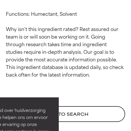
Functions: Humectant, Solvent

Why isn’t this ingredient rated? Rest assured our 
team is or will soon be working on it. Going 
through research takes time and ingredient 
studies require in-depth analysis. Our goal is to 
provide the most accurate information possible. 
This ingredient database is updated daily, so check 
Beoordelingen van
Beoordelingen van
ingrediënten
ingrediënten
BESTE
BESTE
Bewezen en ondersteund door
Bewezen en ondersteund door
id over huidverzorging
BACK TO SEARCH
onafhankelijk onderzoek.
onafhankelijk onderzoek.
Ze helpen ons om ervoor
Uitstekend actief ingrediënt
Uitstekend actief ingrediënt
e ervaring op onze
voor de meeste huidtypen of
voor de meeste huidtypen of
et onze partners kunnen