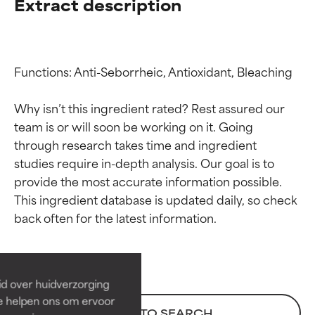
Extract description
Functions: Anti-Seborrheic, Antioxidant, Bleaching

Why isn’t this ingredient rated? Rest assured our 
team is or will soon be working on it. Going 
through research takes time and ingredient 
studies require in-depth analysis. Our goal is to 
provide the most accurate information possible. 
Beoordelingen van
Beoordelingen van
This ingredient database is updated daily, so check 
ingrediënten
ingrediënten
BESTE
BESTE
Bewezen en ondersteund door
Bewezen en ondersteund door
id over huidverzorging
onafhankelijk onderzoek.
onafhankelijk onderzoek.
Ze helpen ons om ervoor
Uitstekend actief ingrediënt
Uitstekend actief ingrediënt
BACK TO SEARCH