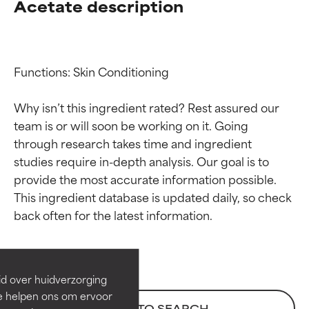
Acetate description
Functions: Skin Conditioning

Why isn’t this ingredient rated? Rest assured our 
team is or will soon be working on it. Going 
through research takes time and ingredient 
studies require in-depth analysis. Our goal is to 
provide the most accurate information possible. 
Beoordelingen van
Beoordelingen van
This ingredient database is updated daily, so check 
ingrediënten
ingrediënten
BESTE
BESTE
Bewezen en ondersteund door
Bewezen en ondersteund door
id over huidverzorging
onafhankelijk onderzoek.
onafhankelijk onderzoek.
Ze helpen ons om ervoor
Uitstekend actief ingrediënt
Uitstekend actief ingrediënt
BACK TO SEARCH