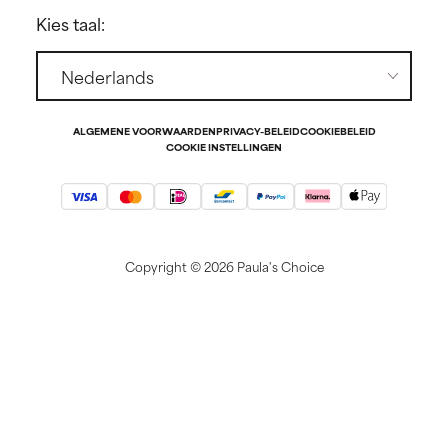
Affiliate partnerprogramma
Kies taal:
Studentenkorting
Contact
Pers
ALGEMENE VOORWAARDEN
PRIVACY-BELEID
COOKIEBELEID
COOKIE INSTELLINGEN
Copyright ©
2026 Paula's Choice