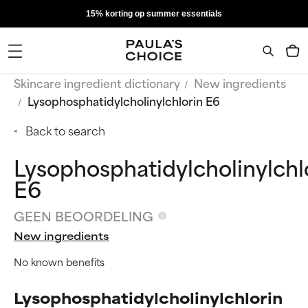
15% korting op summer essentials
Skincare ingredient dictionary
New ingredients
Lysophosphatidylcholinylchlorin E6
Back to search
Lysophosphatidylcholinylchl
E6
GEEN BEOORDELING
New ingredients
No known benefits
Lysophosphatidylcholinylchlorin