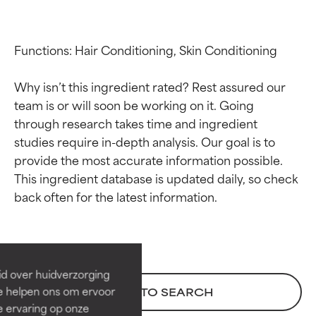
Functions: Hair Conditioning, Skin Conditioning

Why isn’t this ingredient rated? Rest assured our 
team is or will soon be working on it. Going 
through research takes time and ingredient 
studies require in-depth analysis. Our goal is to 
provide the most accurate information possible. 
This ingredient database is updated daily, so check 
Beoordelingen van
Beoordelingen van
ingrediënten
ingrediënten
BESTE
BESTE
Bewezen en ondersteund door
Bewezen en ondersteund door
id over huidverzorging
onafhankelijk onderzoek.
onafhankelijk onderzoek.
Ze helpen ons om ervoor
BACK TO SEARCH
Uitstekend actief ingrediënt
Uitstekend actief ingrediënt
e ervaring op onze