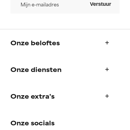
Verstuur
Onze beloftes
Wie we zijn
Onze diensten
Paula's verhaal
Wetenschappelijke adviesraad
Veelgestelde vragen
Onze extra's
Vragen over producten
Bestellen & betalen
Ontdek je routine
Verzending & levering
Onze socials
Persoonlijk huidverzorgingsadvies
Retourneren