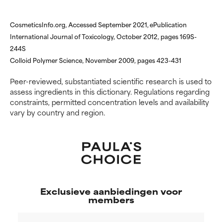
het gecombineerd wordt met
het gecombineerd wordt met
andere problematische
andere problematische
ingrediënten.
ingrediënten.
CosmeticsInfo.org, Accessed September 2021, ePublication
International Journal of Toxicology, October 2012, pages 169S-
SLECHTSTE
SLECHTSTE
244S
Colloid Polymer Science, November 2009, pages 423-431
Kan irritatie, ontsteking,
Kan irritatie, ontsteking,
droogheid, enz. veroorzaken.
droogheid, enz. veroorzaken.
Peer-reviewed, substantiated scientific research is used to
Kan in sommige gevallen
Kan in sommige gevallen
assess ingredients in this dictionary. Regulations regarding
voordelen bieden, maar over
voordelen bieden, maar over
constraints, permitted concentration levels and availability
het algemeen is bewezen dat
het algemeen is bewezen dat
vary by country and region.
het meer kwaad dan goed doet.
het meer kwaad dan goed doet.
GEEN BEOORDELING
GEEN BEOORDELING
We hebben dit ingrediënt nog
We hebben dit ingrediënt nog
niet beoordeeld omdat we het
niet beoordeeld omdat we het
onderzoek ernaar nog niet
onderzoek ernaar nog niet
hebben bekeken.
hebben bekeken.
Exclusieve aanbiedingen voor
members