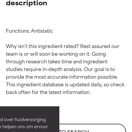
description
Functions: Antistatic

Why isn’t this ingredient rated? Rest assured our 
team is or will soon be working on it. Going 
through research takes time and ingredient 
studies require in-depth analysis. Our goal is to 
provide the most accurate information possible. 
Beoordelingen van
Beoordelingen van
This ingredient database is updated daily, so check 
ingrediënten
ingrediënten
BESTE
BESTE
Bewezen en ondersteund door
Bewezen en ondersteund door
id over huidverzorging
onafhankelijk onderzoek.
onafhankelijk onderzoek.
Ze helpen ons om ervoor
Uitstekend actief ingrediënt
Uitstekend actief ingrediënt
BACK TO SEARCH