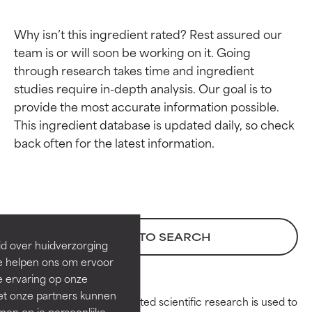
Why isn’t this ingredient rated? Rest assured our 
team is or will soon be working on it. Going 
through research takes time and ingredient 
studies require in-depth analysis. Our goal is to 
provide the most accurate information possible. 
This ingredient database is updated daily, so check 
Beoordelingen van
Beoordelingen van
ingrediënten
ingrediënten
BESTE
BESTE
BACK TO SEARCH
Bewezen en ondersteund door
Bewezen en ondersteund door
id over huidverzorging
onafhankelijk onderzoek.
onafhankelijk onderzoek.
Ze helpen ons om ervoor
Uitstekend actief ingrediënt
Uitstekend actief ingrediënt
e ervaring op onze
voor de meeste huidtypen of
voor de meeste huidtypen of
et onze partners kunnen
Peer-reviewed, substantiated scientific research is used to
huidproblemen.
huidproblemen.
en op je persoonlijke