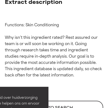
Extract description
Functions: Skin Conditioning

Why isn’t this ingredient rated? Rest assured our 
team is or will soon be working on it. Going 
through research takes time and ingredient 
studies require in-depth analysis. Our goal is to 
provide the most accurate information possible. 
Beoordelingen van
Beoordelingen van
This ingredient database is updated daily, so check 
ingrediënten
ingrediënten
BESTE
BESTE
Bewezen en ondersteund door
Bewezen en ondersteund door
id over huidverzorging
onafhankelijk onderzoek.
onafhankelijk onderzoek.
Ze helpen ons om ervoor
Uitstekend actief ingrediënt
Uitstekend actief ingrediënt
BACK TO SEARCH