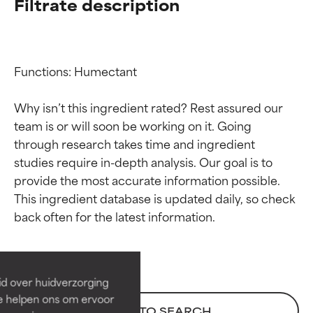
Filtrate description
Functions: Humectant

Why isn’t this ingredient rated? Rest assured our 
team is or will soon be working on it. Going 
through research takes time and ingredient 
studies require in-depth analysis. Our goal is to 
provide the most accurate information possible. 
Beoordelingen van
Beoordelingen van
This ingredient database is updated daily, so check 
ingrediënten
ingrediënten
BESTE
BESTE
Bewezen en ondersteund door
Bewezen en ondersteund door
id over huidverzorging
onafhankelijk onderzoek.
onafhankelijk onderzoek.
Ze helpen ons om ervoor
Uitstekend actief ingrediënt
Uitstekend actief ingrediënt
BACK TO SEARCH