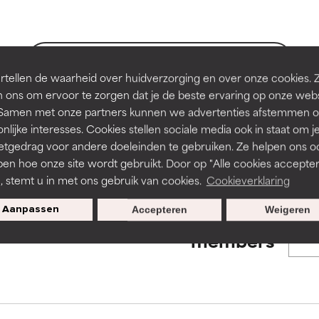
en of huidproblemen.
en of huidproblemen.
de textuur, stabiliteit of doordringbaarheid van een formule te 
de textuur, stabiliteit of doordringbaarheid van een formule te 
BACK TO SEARCH
tellen de waarheid over huidverzorging en over onze cookies. 
D
D
 ons om ervoor te zorgen dat je de beste ervaring op onze web
irriterend maar kan esthetische, stabiliteits- of andere problem
irriterend maar kan esthetische, stabiliteits- of andere problem
t. Samen met onze partners kunnen we advertenties afstemmen o
eperken.
eperken.
nlijke interesses. Cookies stellen sociale media ook in staat om j
s used to assess ingredients in this dictionary. Regulations regar
etgedrag voor andere doeleinden te gebruiken. Ze helpen ons o
pen hoe onze site wordt gebruikt. Door op "Alle cookies accepter
n, stemt u in met ons gebruik van cookies.
Cookieverklaring
tatie is aanwezig. Het risico wordt vergroot als het gecombineer
tatie is aanwezig. Het risico wordt vergroot als het gecombineer
tische ingrediënten.
tische ingrediënten.
Aanpassen
Accepteren
Weigeren
Exclusieve aanbiedingen voor
members
ntsteking, droogheid, enz. veroorzaken. Kan in sommige gevallen 
ntsteking, droogheid, enz. veroorzaken. Kan in sommige gevallen 
ver het algemeen is bewezen dat het meer kwaad dan goed doet
ver het algemeen is bewezen dat het meer kwaad dan goed doet
ORDELING
ORDELING