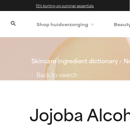
15% korting op summer essentials
Shop huidverzorging
Beaut
Skincare ingredient dictionary
Ne
Back to search
Jojoba Alco