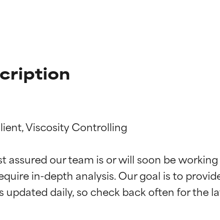
cription
ent, Viscosity Controlling

st assured our team is or will soon be working
ingen van ingrediënten
ingen van ingrediënten
equire in-depth analysis. Our goal is to provi
rsteund door onafhankelijk onderzoek. Uitstekend actief ingre
rsteund door onafhankelijk onderzoek. Uitstekend actief ingre