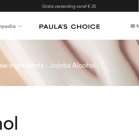
Gratis verzending vanaf € 25
M
ypedia
w ingredients
Jojoba Alcohol
hol