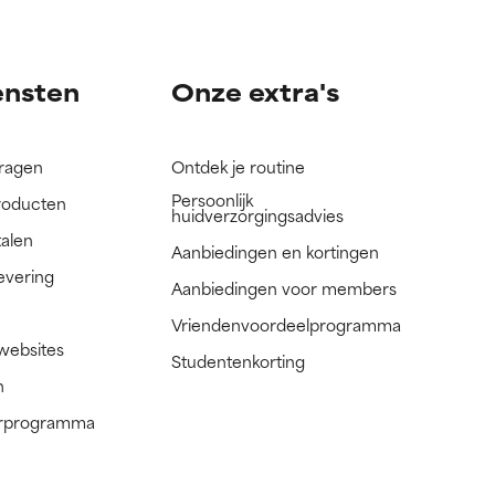
nog niet
nog niet
ensten
Onze extra's
vragen
Ontdek je routine
Persoonlijk
roducten
huidverzorgingsadvies
talen
Aanbiedingen en kortingen
evering
Aanbiedingen voor members
Vriendenvoordeelprogramma
 websites
Studentenkorting
n
nerprogramma