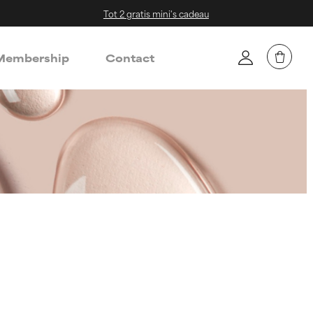
Tot 2 gratis mini's cadeau
embership
Contact