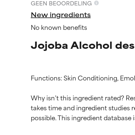
GEEN BEOORDELING
New ingredients
No known benefits
Jojoba Alcohol des
Functions: Skin Conditioning, Emolli
Why isn’t this ingredient rated? Re
Beoordel
Beoordel
takes time and ingredient studies r
BESTE
BESTE
Bewezen en onde
Bewezen en onde