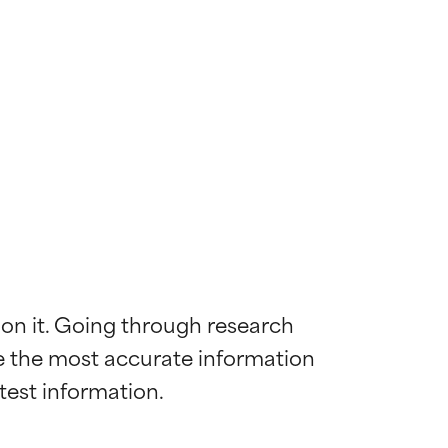
 on it. Going through research 
de the most accurate information 
diënt voor de
diënt voor de