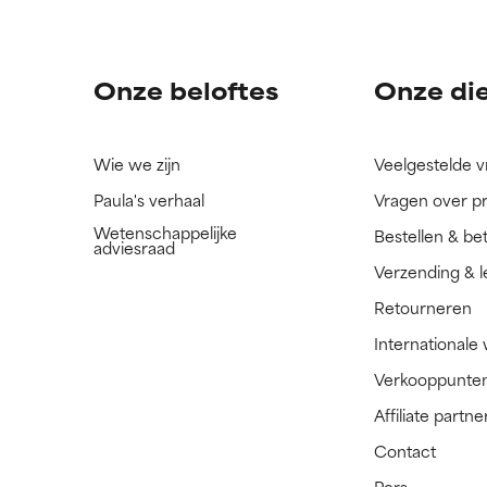
ingrediënt nog niet beoordeeld omdat we het onderzoek ernaar 
ingrediënt nog niet beoordeeld omdat we het onderzoek ernaar 
n.
n.
Onze beloftes
Onze di
Wie we zijn
Veelgestelde 
Paula's verhaal
Vragen over p
Wetenschappelijke
Bestellen & be
adviesraad
Verzending & l
Retourneren
Internationale
Verkooppunte
Affiliate part
Contact
Pers