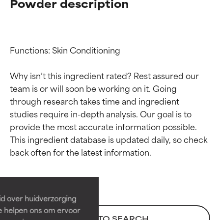
Powder description
Functions: Skin Conditioning

Why isn’t this ingredient rated? Rest assured our 
team is or will soon be working on it. Going 
through research takes time and ingredient 
studies require in-depth analysis. Our goal is to 
provide the most accurate information possible. 
Beoordelingen van
Beoordelingen van
This ingredient database is updated daily, so check 
ingrediënten
ingrediënten
BESTE
BESTE
Bewezen en ondersteund door
Bewezen en ondersteund door
id over huidverzorging
onafhankelijk onderzoek.
onafhankelijk onderzoek.
Ze helpen ons om ervoor
Uitstekend actief ingrediënt
Uitstekend actief ingrediënt
BACK TO SEARCH