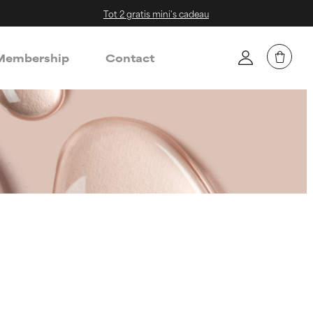
Tot 2 gratis mini's cadeau
embership
Contact