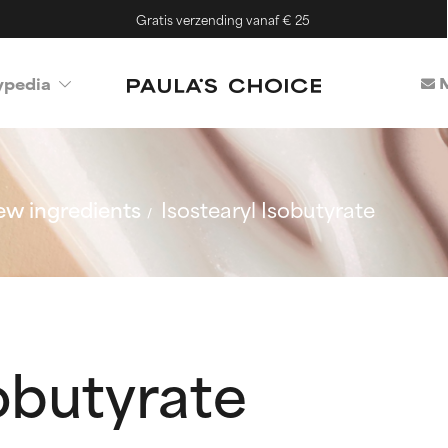
Gratis verzending vanaf € 25
M
ypedia
w ingredients
Isostearyl Isobutyrate
sobutyrate