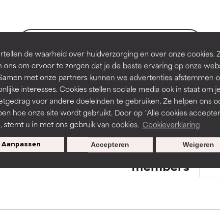
en of huidproblemen.
en of huidproblemen.
de textuur, stabiliteit of doordringbaarheid van een formule te 
de textuur, stabiliteit of doordringbaarheid van een formule te 
BACK TO SEARCH
tellen de waarheid over huidverzorging en over onze cookies. 
D
D
 ons om ervoor te zorgen dat je de beste ervaring op onze web
irriterend maar kan esthetische, stabiliteits- of andere problem
irriterend maar kan esthetische, stabiliteits- of andere problem
t. Samen met onze partners kunnen we advertenties afstemmen o
eperken.
eperken.
nlijke interesses. Cookies stellen sociale media ook in staat om j
s used to assess ingredients in this dictionary. Regulations regar
etgedrag voor andere doeleinden te gebruiken. Ze helpen ons o
pen hoe onze site wordt gebruikt. Door op "Alle cookies accepter
n, stemt u in met ons gebruik van cookies.
Cookieverklaring
tatie is aanwezig. Het risico wordt vergroot als het gecombineer
tatie is aanwezig. Het risico wordt vergroot als het gecombineer
tische ingrediënten.
tische ingrediënten.
Aanpassen
Accepteren
Weigeren
Exclusieve aanbiedingen voor
members
ntsteking, droogheid, enz. veroorzaken. Kan in sommige gevallen 
ntsteking, droogheid, enz. veroorzaken. Kan in sommige gevallen 
ver het algemeen is bewezen dat het meer kwaad dan goed doet
ver het algemeen is bewezen dat het meer kwaad dan goed doet
ORDELING
ORDELING