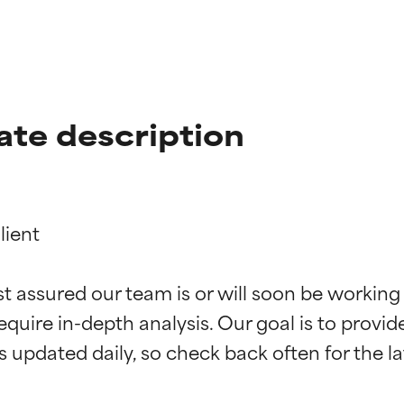
ate description
ient

st assured our team is or will soon be working
ingen van ingrediënten
ingen van ingrediënten
equire in-depth analysis. Our goal is to provi
rsteund door onafhankelijk onderzoek. Uitstekend actief ingre
rsteund door onafhankelijk onderzoek. Uitstekend actief ingre