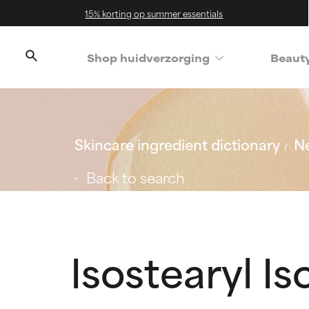
15% korting op summer essentials
Shop huidverzorging
Beaut
Skincare ingredient dictionary
Ne
Back to search
Isostearyl I