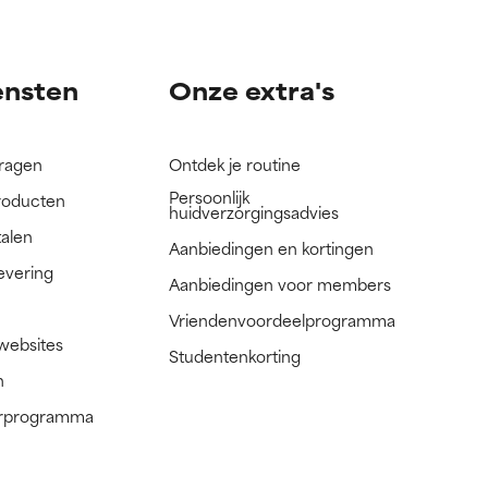
nog niet
nog niet
ensten
Onze extra's
vragen
Ontdek je routine
Persoonlijk
roducten
huidverzorgingsadvies
talen
Aanbiedingen en kortingen
evering
Aanbiedingen voor members
Vriendenvoordeelprogramma
 websites
Studentenkorting
n
nerprogramma