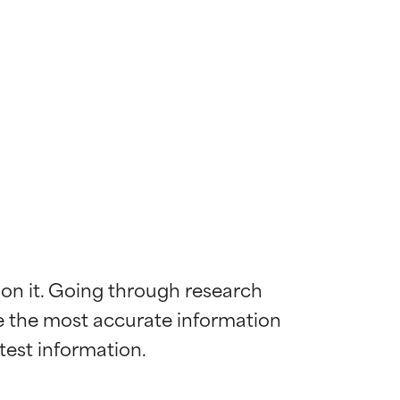
 on it. Going through research 
de the most accurate information 
diënt voor de
diënt voor de