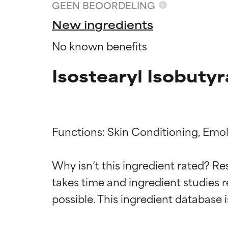
GEEN BEOORDELING
New ingredients
No known benefits
Isostearyl Isobutyr
Functions: Skin Conditioning, Emoll
Why isn’t this ingredient rated? Re
Beoordel
Beoordel
takes time and ingredient studies r
BESTE
BESTE
Bewezen en onde
Bewezen en onde