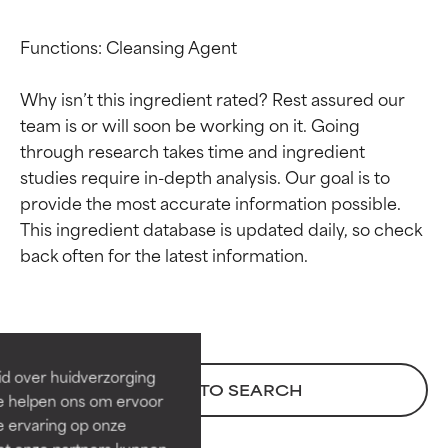
Functions: Cleansing Agent

Why isn’t this ingredient rated? Rest assured our 
team is or will soon be working on it. Going 
through research takes time and ingredient 
studies require in-depth analysis. Our goal is to 
provide the most accurate information possible. 
This ingredient database is updated daily, so check 
Beoordelingen van
Beoordelingen van
ingrediënten
ingrediënten
BESTE
BESTE
Bewezen en ondersteund door
Bewezen en ondersteund door
id over huidverzorging
BACK TO SEARCH
onafhankelijk onderzoek.
onafhankelijk onderzoek.
Ze helpen ons om ervoor
Uitstekend actief ingrediënt
Uitstekend actief ingrediënt
e ervaring op onze
voor de meeste huidtypen of
voor de meeste huidtypen of
et onze partners kunnen