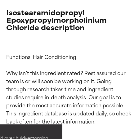
Isostearamidopropyl
Epoxypropylmorpholinium
Chloride description
Functions: Hair Conditioning

Why isn’t this ingredient rated? Rest assured our 
team is or will soon be working on it. Going 
through research takes time and ingredient 
studies require in-depth analysis. Our goal is to 
Beoordelingen van
Beoordelingen van
provide the most accurate information possible. 
ingrediënten
ingrediënten
This ingredient database is updated daily, so check 
BESTE
BESTE
Bewezen en ondersteund door
Bewezen en ondersteund door
id over huidverzorging