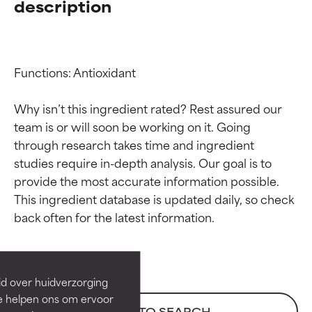
description
Functions: Antioxidant

Why isn’t this ingredient rated? Rest assured our 
team is or will soon be working on it. Going 
through research takes time and ingredient 
studies require in-depth analysis. Our goal is to 
provide the most accurate information possible. 
Beoordelingen van
Beoordelingen van
This ingredient database is updated daily, so check 
ingrediënten
ingrediënten
BESTE
BESTE
Bewezen en ondersteund door
Bewezen en ondersteund door
id over huidverzorging
onafhankelijk onderzoek.
onafhankelijk onderzoek.
Ze helpen ons om ervoor
Uitstekend actief ingrediënt
Uitstekend actief ingrediënt
BACK TO SEARCH