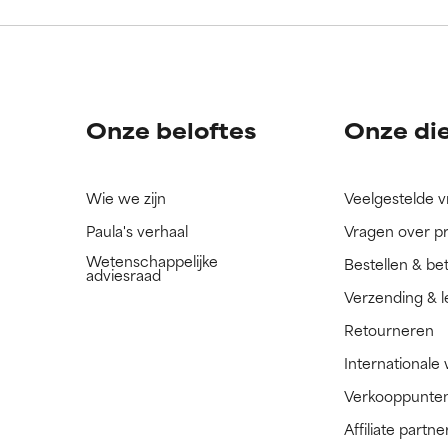
ingrediënt nog niet beoordeeld omdat we het onderzoek ernaar 
ingrediënt nog niet beoordeeld omdat we het onderzoek ernaar 
n.
n.
Onze beloftes
Onze di
Wie we zijn
Veelgestelde 
Paula's verhaal
Vragen over p
Wetenschappelijke
Bestellen & be
adviesraad
Verzending & l
Retourneren
Internationale
Verkooppunte
Affiliate part