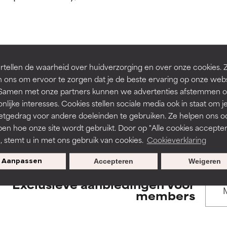
rsteund door onafhankelijk onderzoek. Uitstekend actief ingre
rsteund door onafhankelijk onderzoek. Uitstekend actief ingre
en of huidproblemen.
en of huidproblemen.
de textuur, stabiliteit of doordringbaarheid van een formule te 
de textuur, stabiliteit of doordringbaarheid van een formule te 
BACK TO SEARCH
tellen de waarheid over huidverzorging en over onze cookies. 
D
D
 ons om ervoor te zorgen dat je de beste ervaring op onze web
irriterend maar kan esthetische, stabiliteits- of andere problem
irriterend maar kan esthetische, stabiliteits- of andere problem
t. Samen met onze partners kunnen we advertenties afstemmen o
eperken.
eperken.
nlijke interesses. Cookies stellen sociale media ook in staat om j
etgedrag voor andere doeleinden te gebruiken. Ze helpen ons o
s used to assess ingredients in this dictionary. Regulations regar
pen hoe onze site wordt gebruikt. Door op "Alle cookies accepter
n, stemt u in met ons gebruik van cookies.
Cookieverklaring
tatie is aanwezig. Het risico wordt vergroot als het gecombineer
tatie is aanwezig. Het risico wordt vergroot als het gecombineer
tische ingrediënten.
tische ingrediënten.
Aanpassen
Accepteren
Weigeren
Exclusieve aanbiedingen voor
ntsteking, droogheid, enz. veroorzaken. Kan in sommige gevallen 
ntsteking, droogheid, enz. veroorzaken. Kan in sommige gevallen 
members
ver het algemeen is bewezen dat het meer kwaad dan goed doet
ver het algemeen is bewezen dat het meer kwaad dan goed doet
ORDELING
ORDELING