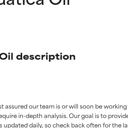
il description
ingen van ingrediënten
ingen van ingrediënten
st assured our team is or will soon be working
equire in-depth analysis. Our goal is to provi