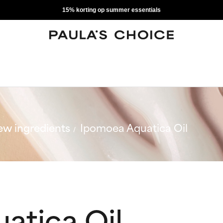
15% korting op summer essentials
w ingredients
Ipomoea Aquatica Oil
atica Oil