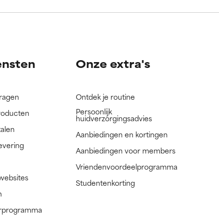
nog niet
nog niet
ensten
Onze extra's
vragen
Ontdek je routine
Persoonlijk
roducten
huidverzorgingsadvies
talen
Aanbiedingen en kortingen
evering
Aanbiedingen voor members
Vriendenvoordeelprogramma
 websites
Studentenkorting
n
nerprogramma