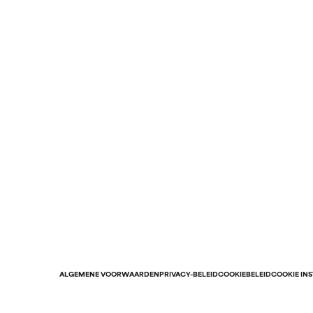
ALGEMENE VOORWAARDEN
PRIVACY-BELEID
COOKIEBELEID
COOKIE IN