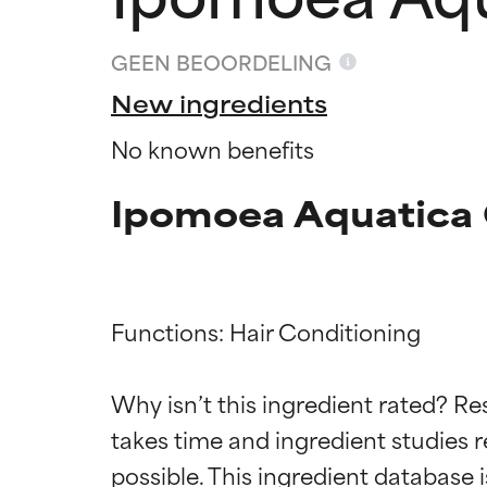
GEEN BEOORDELING
New ingredients
No known benefits
Ipomoea Aquatica O
Functions: Hair Conditioning

Beoordel
Beoordel
Why isn’t this ingredient rated? Re
takes time and ingredient studies r
BESTE
BESTE