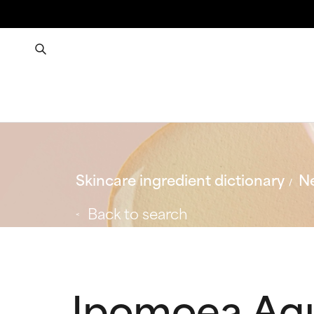
Skincare ingredient dictionary
Ne
Back to search
Ipomoea Aqu