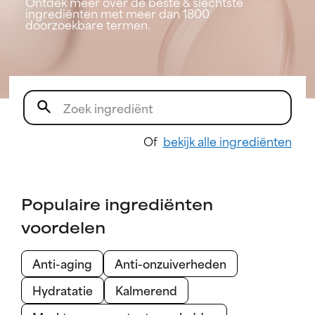
Ontdek meer over de beste & slechtste
ingrediënten met meer dan 1800
doorzoekbare termen.
Of
bekijk alle ingrediënten
Populaire ingrediënten
voordelen
Anti-aging
Anti-onzuiverheden
Hydratatie
Kalmerend