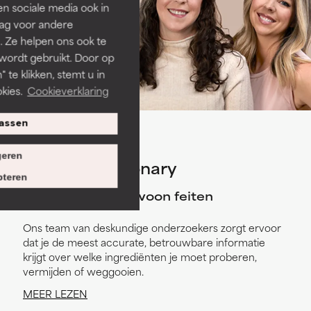
len sociale media ook in
rag voor andere
. Ze helpen ons ook te
 wordt gebruikt. Door op
 te klikken, stemt u in
kies.
Cookieverklaring
assen
eren
Over de dictionary
teren
Geen zorgen, gewoon feiten
Ons team van deskundige onderzoekers zorgt ervoor
dat je de meest accurate, betrouwbare informatie
krijgt over welke ingrediënten je moet proberen,
vermijden of weggooien.
MEER LEZEN