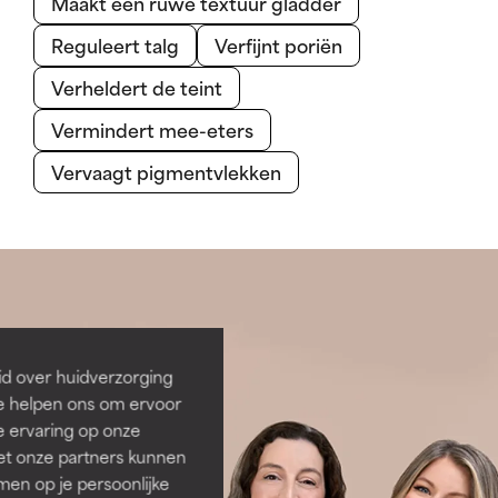
Maakt een ruwe textuur gladder
Reguleert talg
Verfijnt poriën
Verheldert de teint
Vermindert mee-eters
Vervaagt pigmentvlekken
id over huidverzorging
Ze helpen ons om ervoor
e ervaring op onze
et onze partners kunnen
en op je persoonlijke