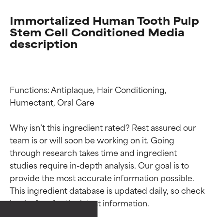
Immortalized Human Tooth Pulp
Stem Cell Conditioned Media
description
Functions: Antiplaque, Hair Conditioning, 
Humectant, Oral Care

Why isn’t this ingredient rated? Rest assured our 
team is or will soon be working on it. Going 
through research takes time and ingredient 
Beoordelingen van
Beoordelingen van
studies require in-depth analysis. Our goal is to 
ingrediënten
ingrediënten
provide the most accurate information possible. 
This ingredient database is updated daily, so check 
BESTE
BESTE