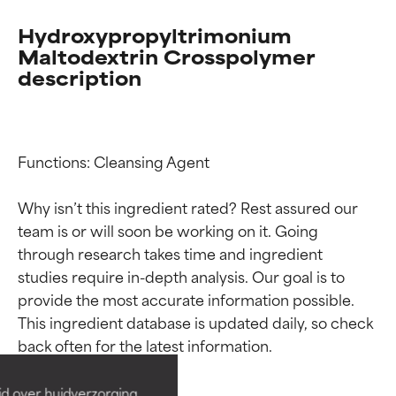
Hydroxypropyltrimonium
Maltodextrin Crosspolymer
description
Functions: Cleansing Agent

Why isn’t this ingredient rated? Rest assured our 
team is or will soon be working on it. Going 
through research takes time and ingredient 
studies require in-depth analysis. Our goal is to 
Beoordelingen van
Beoordelingen van
provide the most accurate information possible. 
ingrediënten
ingrediënten
This ingredient database is updated daily, so check 
BESTE
BESTE
Bewezen en ondersteund door
Bewezen en ondersteund door
id over huidverzorging