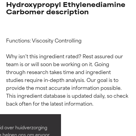
Hydroxypropyl Ethylenediamine
Carbomer description
Functions: Viscosity Controlling

Why isn’t this ingredient rated? Rest assured our 
team is or will soon be working on it. Going 
through research takes time and ingredient 
studies require in-depth analysis. Our goal is to 
provide the most accurate information possible. 
Beoordelingen van
Beoordelingen van
This ingredient database is updated daily, so check 
ingrediënten
ingrediënten
BESTE
BESTE
Bewezen en ondersteund door
Bewezen en ondersteund door
id over huidverzorging
onafhankelijk onderzoek.
onafhankelijk onderzoek.
Ze helpen ons om ervoor