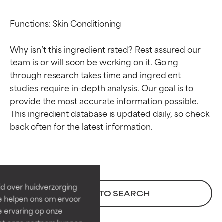
Functions: Skin Conditioning

Why isn’t this ingredient rated? Rest assured our 
team is or will soon be working on it. Going 
through research takes time and ingredient 
studies require in-depth analysis. Our goal is to 
provide the most accurate information possible. 
This ingredient database is updated daily, so check 
Beoordelingen van
Beoordelingen van
ingrediënten
ingrediënten
BESTE
BESTE
Bewezen en ondersteund door
Bewezen en ondersteund door
id over huidverzorging
BACK TO SEARCH
onafhankelijk onderzoek.
onafhankelijk onderzoek.
Ze helpen ons om ervoor
Uitstekend actief ingrediënt
Uitstekend actief ingrediënt
e ervaring op onze
voor de meeste huidtypen of
voor de meeste huidtypen of
et onze partners kunnen