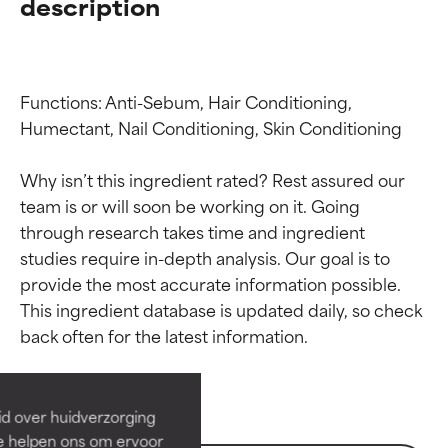
description
Functions: Anti-Sebum, Hair Conditioning, 
Humectant, Nail Conditioning, Skin Conditioning

Why isn’t this ingredient rated? Rest assured our 
team is or will soon be working on it. Going 
through research takes time and ingredient 
studies require in-depth analysis. Our goal is to 
provide the most accurate information possible. 
Beoordelingen van
Beoordelingen van
This ingredient database is updated daily, so check 
ingrediënten
ingrediënten
BESTE
BESTE
Bewezen en ondersteund door
Bewezen en ondersteund door
id over huidverzorging
onafhankelijk onderzoek.
onafhankelijk onderzoek.
Ze helpen ons om ervoor