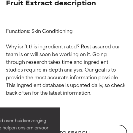
Fruit Extract description
Functions: Skin Conditioning

Why isn’t this ingredient rated? Rest assured our 
team is or will soon be working on it. Going 
through research takes time and ingredient 
studies require in-depth analysis. Our goal is to 
provide the most accurate information possible. 
Beoordelingen van
Beoordelingen van
This ingredient database is updated daily, so check 
ingrediënten
ingrediënten
BESTE
BESTE
Bewezen en ondersteund door
Bewezen en ondersteund door
id over huidverzorging
onafhankelijk onderzoek.
onafhankelijk onderzoek.
Ze helpen ons om ervoor
Uitstekend actief ingrediënt
Uitstekend actief ingrediënt
BACK TO SEARCH