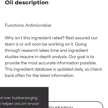
Oil description
Functions: Antimicrobial

Why isn’t this ingredient rated? Rest assured our 
team is or will soon be working on it. Going 
through research takes time and ingredient 
studies require in-depth analysis. Our goal is to 
provide the most accurate information possible. 
Beoordelingen van
Beoordelingen van
This ingredient database is updated daily, so check 
ingrediënten
ingrediënten
BESTE
BESTE
Bewezen en ondersteund door
Bewezen en ondersteund door
id over huidverzorging
onafhankelijk onderzoek.
onafhankelijk onderzoek.
Ze helpen ons om ervoor
Uitstekend actief ingrediënt
Uitstekend actief ingrediënt
BACK TO SEARCH