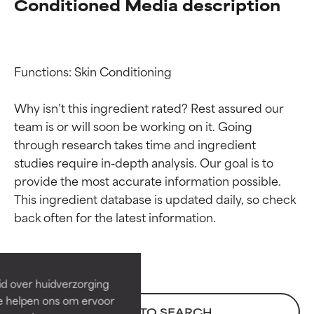
Conditioned Media description
Functions: Skin Conditioning

Why isn’t this ingredient rated? Rest assured our 
team is or will soon be working on it. Going 
through research takes time and ingredient 
studies require in-depth analysis. Our goal is to 
provide the most accurate information possible. 
Beoordelingen van
Beoordelingen van
This ingredient database is updated daily, so check 
ingrediënten
ingrediënten
BESTE
BESTE
Bewezen en ondersteund door
Bewezen en ondersteund door
id over huidverzorging
onafhankelijk onderzoek.
onafhankelijk onderzoek.
Ze helpen ons om ervoor
BACK TO SEARCH
Uitstekend actief ingrediënt
Uitstekend actief ingrediënt