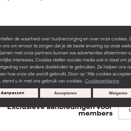
rsteund door onafhankelijk onderzoek. Uitstekend actief ingre
rsteund door onafhankelijk onderzoek. Uitstekend actief ingre
en of huidproblemen.
en of huidproblemen.
de textuur, stabiliteit of doordringbaarheid van een formule te 
de textuur, stabiliteit of doordringbaarheid van een formule te 
BACK TO SEARCH
tellen de waarheid over huidverzorging en over onze cookies. 
D
D
 ons om ervoor te zorgen dat je de beste ervaring op onze web
irriterend maar kan esthetische, stabiliteits- of andere problem
irriterend maar kan esthetische, stabiliteits- of andere problem
t. Samen met onze partners kunnen we advertenties afstemmen o
eperken.
eperken.
nlijke interesses. Cookies stellen sociale media ook in staat om j
etgedrag voor andere doeleinden te gebruiken. Ze helpen ons o
s used to assess ingredients in this dictionary. Regulations regar
pen hoe onze site wordt gebruikt. Door op "Alle cookies accepter
n, stemt u in met ons gebruik van cookies.
Cookieverklaring
tatie is aanwezig. Het risico wordt vergroot als het gecombineer
tatie is aanwezig. Het risico wordt vergroot als het gecombineer
tische ingrediënten.
tische ingrediënten.
Aanpassen
Accepteren
Weigeren
Exclusieve aanbiedingen voor
ntsteking, droogheid, enz. veroorzaken. Kan in sommige gevallen 
ntsteking, droogheid, enz. veroorzaken. Kan in sommige gevallen 
members
ver het algemeen is bewezen dat het meer kwaad dan goed doet
ver het algemeen is bewezen dat het meer kwaad dan goed doet
ORDELING
ORDELING