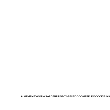
ALGEMENE VOORWAARDEN
PRIVACY-BELEID
COOKIEBELEID
COOKIE IN