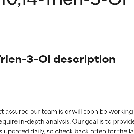
rien-3-Ol description
ingen van ingrediënten
ingen van ingrediënten
st assured our team is or will soon be working
equire in-depth analysis. Our goal is to provi