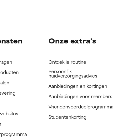
nog niet
nog niet
ensten
Onze extra's
vragen
Ontdek je routine
Persoonlijk
roducten
huidverzorgingsadvies
talen
Aanbiedingen en kortingen
evering
Aanbiedingen voor members
Vriendenvoordeelprogramma
 websites
Studentenkorting
n
nerprogramma