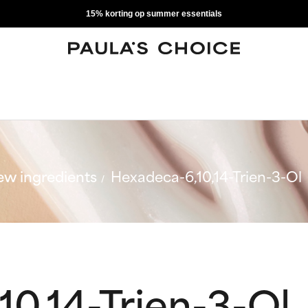
15% korting op summer essentials
w ingredients
Hexadeca-6,10,14-Trien-3-Ol
0,14-Trien-3-Ol