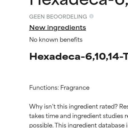
GEEN BEOORDELING
New ingredients
No known benefits
Hexadeca-6,10,14-T
Functions: Fragrance

Beoordel
Beoordel
Why isn’t this ingredient rated? Re
takes time and ingredient studies r
BESTE
BESTE