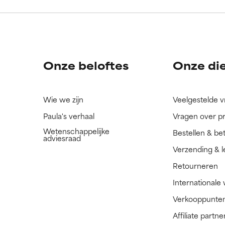
ingrediënt nog niet beoordeeld omdat we het onderzoek ernaar 
ingrediënt nog niet beoordeeld omdat we het onderzoek ernaar 
n.
n.
Onze beloftes
Onze di
Wie we zijn
Veelgestelde 
Paula's verhaal
Vragen over p
Wetenschappelijke
Bestellen & be
adviesraad
Verzending & l
Retourneren
Internationale
Verkooppunte
Affiliate part