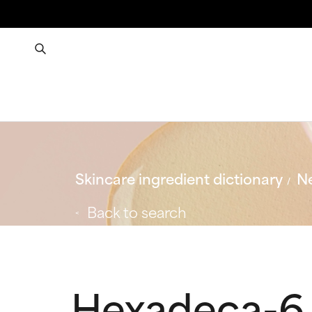
Skincare ingredient dictionary
Ne
Back to search
Hexadeca-6,1