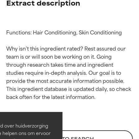
Extract description
Functions: Hair Conditioning, Skin Conditioning

Why isn’t this ingredient rated? Rest assured our 
team is or will soon be working on it. Going 
through research takes time and ingredient 
studies require in-depth analysis. Our goal is to 
provide the most accurate information possible. 
Beoordelingen van
Beoordelingen van
This ingredient database is updated daily, so check 
ingrediënten
ingrediënten
BESTE
BESTE
Bewezen en ondersteund door
Bewezen en ondersteund door
id over huidverzorging
onafhankelijk onderzoek.
onafhankelijk onderzoek.
Ze helpen ons om ervoor
Uitstekend actief ingrediënt
Uitstekend actief ingrediënt
BACK TO SEARCH