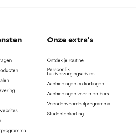
nog niet
nog niet
ensten
Onze extra's
vragen
Ontdek je routine
Persoonlijk
roducten
huidverzorgingsadvies
talen
Aanbiedingen en kortingen
evering
Aanbiedingen voor members
Vriendenvoordeelprogramma
 websites
Studentenkorting
n
nerprogramma