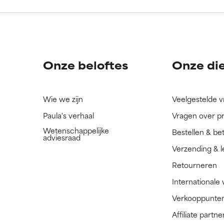
ingrediënt nog niet beoordeeld omdat we het onderzoek ernaar 
ingrediënt nog niet beoordeeld omdat we het onderzoek ernaar 
n.
n.
Onze beloftes
Onze di
Wie we zijn
Veelgestelde 
Paula's verhaal
Vragen over p
Wetenschappelijke
Bestellen & be
adviesraad
Verzending & l
Retourneren
Internationale
Verkooppunte
Affiliate part