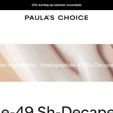
15% korting op summer essentials
w ingredients
Heptapeptide-49 Sh-Decape
e-49 Sh-Decape