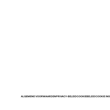
ALGEMENE VOORWAARDEN
PRIVACY-BELEID
COOKIEBELEID
COOKIE IN