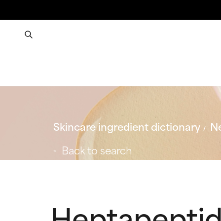
Skincare ingredient dictionary
Ne
Back to search
Heptapeptid