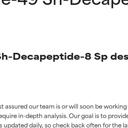
h-Decapeptide-8 Sp des
ingen van ingrediënten
ingen van ingrediënten
st assured our team is or will soon be working
equire in-depth analysis. Our goal is to provi