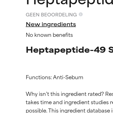
GEEN BEOORDELING
New ingredients
No known benefits
Heptapeptide-49 S
Functions: Anti-Sebum

Beoordel
Beoordel
Why isn’t this ingredient rated? Re
takes time and ingredient studies r
BESTE
BESTE