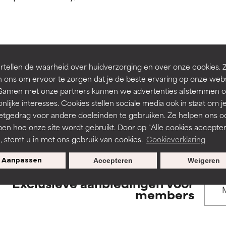
rsteund door onafhankelijk onderzoek. Uitstekend actief ingre
rsteund door onafhankelijk onderzoek. Uitstekend actief ingre
en of huidproblemen.
en of huidproblemen.
de textuur, stabiliteit of doordringbaarheid van een formule te 
de textuur, stabiliteit of doordringbaarheid van een formule te 
BACK TO SEARCH
tellen de waarheid over huidverzorging en over onze cookies. 
D
D
 ons om ervoor te zorgen dat je de beste ervaring op onze web
irriterend maar kan esthetische, stabiliteits- of andere problem
irriterend maar kan esthetische, stabiliteits- of andere problem
t. Samen met onze partners kunnen we advertenties afstemmen o
eperken.
eperken.
nlijke interesses. Cookies stellen sociale media ook in staat om j
etgedrag voor andere doeleinden te gebruiken. Ze helpen ons o
s used to assess ingredients in this dictionary. Regulations regar
pen hoe onze site wordt gebruikt. Door op "Alle cookies accepter
n, stemt u in met ons gebruik van cookies.
Cookieverklaring
tatie is aanwezig. Het risico wordt vergroot als het gecombineer
tatie is aanwezig. Het risico wordt vergroot als het gecombineer
tische ingrediënten.
tische ingrediënten.
Aanpassen
Accepteren
Weigeren
Exclusieve aanbiedingen voor
ntsteking, droogheid, enz. veroorzaken. Kan in sommige gevallen 
ntsteking, droogheid, enz. veroorzaken. Kan in sommige gevallen 
members
ver het algemeen is bewezen dat het meer kwaad dan goed doet
ver het algemeen is bewezen dat het meer kwaad dan goed doet
ORDELING
ORDELING